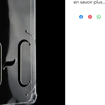
en savoir plus..
Bien que traitées 
nos coques s'opac
inéluctablement 
testé différents f
de coques souple
jaunissaient pas a
bout d'un an d'us
Bien sur si vous 
transparente et s
après un année, je
référence. Au pa
rendre votre coqu
premier jour et q
donnent recettes 
bicarbonate de so
vous faire perdre
l'argent à leurs c
des publicités.